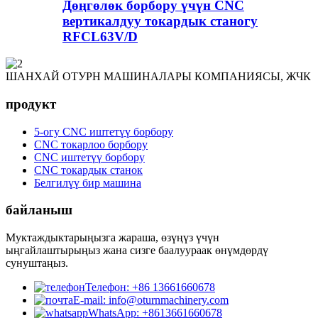
Дөңгөлөк борбору үчүн CNC
вертикалдуу токардык станогу
RFCL63V/D
ШАНХАЙ ОТУРН МАШИНАЛАРЫ КОМПАНИЯСЫ, ЖЧК
продукт
5-огу CNC иштетүү борбору
CNC токарлоо борбору
CNC иштетүү борбору
CNC токардык станок
Белгилүү бир машина
байланыш
Муктаждыктарыңызга жараша, өзүңүз үчүн
ыңгайлаштырыңыз жана сизге баалуураак өнүмдөрдү
сунуштаңыз.
Телефон: +86 13661660678
E-mail: info@oturnmachinery.com
WhatsApp: +8613661660678