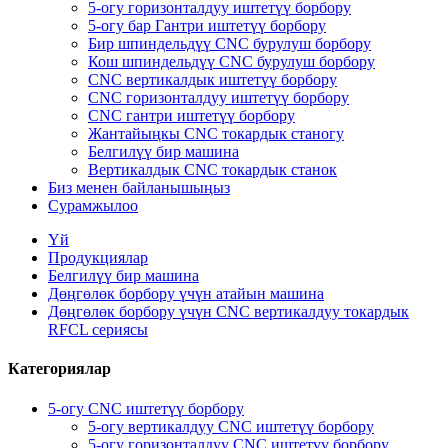
5-огу горизонталдуу иштетүү борбору
5-огу бар Гантри иштетүү борбору
Бир шпиндельдүү CNC бурулуш борбору
Кош шпиндельдүү CNC бурулуш борбору
CNC вертикалдык иштетүү борбору
CNC горизонталдуу иштетүү борбору
CNC гантри иштетүү борбору
Жантайыңкы CNC токардык станогу
Белгилүү бир машина
Вертикалдык CNC токардык станок
Биз менен байланышыңыз
Сурамжылоо
Үй
Продукциялар
Белгилүү бир машина
Дөңгөлөк борбору үчүн атайын машина
Дөңгөлөк борбору үчүн CNC вертикалдуу токардык
RFCL сериясы
Категориялар
5-огу CNC иштетүү борбору
5-огу вертикалдуу CNC иштетүү борбору
5-огу горизонталдуу CNC иштетүү борбору