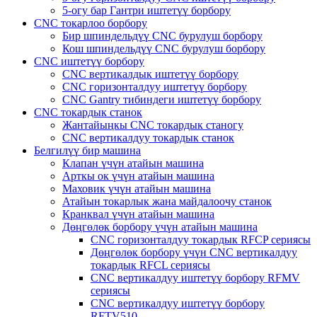
5-огу бар Гантри иштетүү борбору
CNC токарлоо борбору
Бир шпиндельдүү CNC бурулуш борбору
Кош шпиндельдүү CNC бурулуш борбору
CNC иштетүү борбору
CNC вертикалдык иштетүү борбору
CNC горизонталдуу иштетүү борбору
CNC Gantry тибиндеги иштетүү борбору
CNC токардык станок
Жантайыңкы CNC токардык станогу
CNC вертикалдуу токардык станок
Белгилүү бир машина
Клапан үчүн атайын машина
Арткы ок үчүн атайын машина
Маховик үчүн атайын машина
Атайын токарлык жана майдалоочу станок
Кранквал үчүн атайын машина
Дөңгөлөк борбору үчүн атайын машина
CNC горизонталдуу токардык RFCP сериясы
Дөңгөлөк борбору үчүн CNC вертикалдуу
токардык RFCL сериясы
CNC вертикалдуу иштетүү борбору RFMV
сериясы
CNC вертикалдуу иштетүү борбору
RFTV510