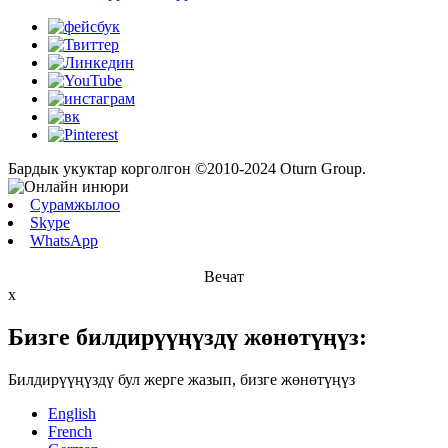
Бардык укуктар корголгон ©2010-2024 Oturn Group.
Сурамжылоо
Skype
WhatsApp
Вечат
x
Бизге билдирүүңүздү жөнөтүңүз:
Билдирүүңүздү бул жерге жазып, бизге жөнөтүңүз
English
French