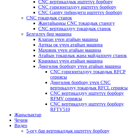
CNC вертикалдык иштетүү борбору
CNC горизонталдуу иштетүү борбору
CNC Gantry тибиндеги иштетүү борбору
CNC токардык станок
Жантайыңкы CNC токардык станогу
CNC вертикалдуу токардык станок
Белгилүү бир машина
Клапан үчүн атайын машина
Арткы ок үчүн атайын машина
Маховик үчүн атайын машина
Атайын токарлык жана майдалоочу станок
Кранквал үчүн атайын машина
Дөңгөлөк борбору үчүн атайын машина
CNC горизонталдуу токардык RFCP
сериясы
Дөңгөлөк борбору үчүн CNC
вертикалдуу токардык RFCL сериясы
CNC вертикалдуу иштетүү борбору
RFMV сериясы
CNC вертикалдуу иштетүү борбору
RFTV510
Жаңылыктар
Чечим
Видео
5-огу бар вертикалдык иштетүү борбору