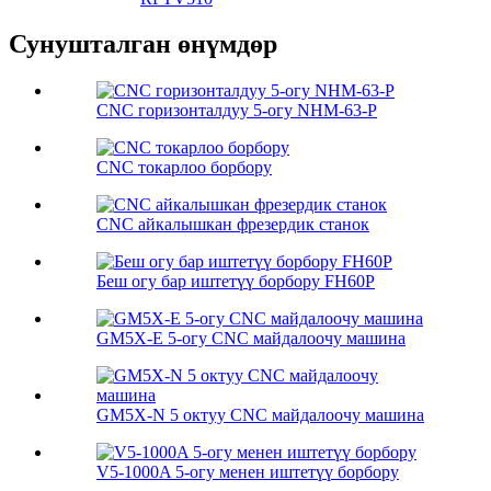
Сунушталган өнүмдөр
CNC горизонталдуу 5-огу NHM-63-P
CNC токарлоо борбору
CNC айкалышкан фрезердик станок
Беш огу бар иштетүү борбору FH60P
GM5X-E 5-огу CNC майдалоочу машина
GM5X-N 5 октуу CNC майдалоочу машина
V5-1000A 5-огу менен иштетүү борбору