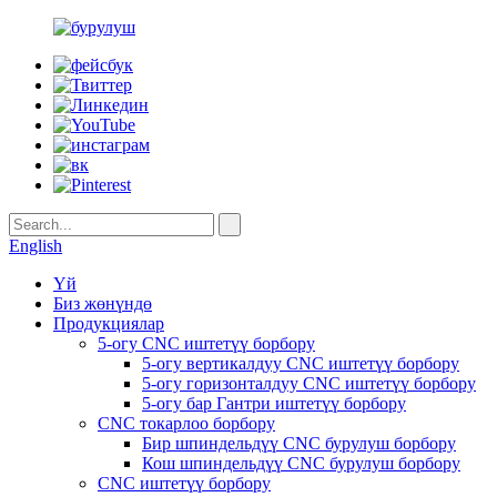
English
Үй
Биз жөнүндө
Продукциялар
5-огу CNC иштетүү борбору
5-огу вертикалдуу CNC иштетүү борбору
5-огу горизонталдуу CNC иштетүү борбору
5-огу бар Гантри иштетүү борбору
CNC токарлоо борбору
Бир шпиндельдүү CNC бурулуш борбору
Кош шпиндельдүү CNC бурулуш борбору
CNC иштетүү борбору