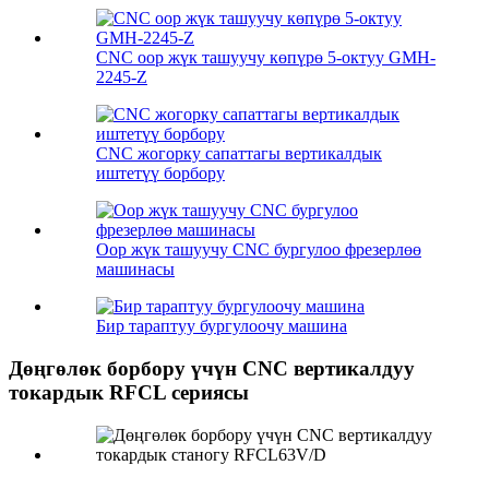
CNC оор жүк ташуучу көпүрө 5-октуу GMH-
2245-Z
CNC жогорку сапаттагы вертикалдык
иштетүү борбору
Оор жүк ташуучу CNC бургулоо фрезерлөө
машинасы
Бир тараптуу бургулоочу машина
Дөңгөлөк борбору үчүн CNC вертикалдуу
токардык RFCL сериясы