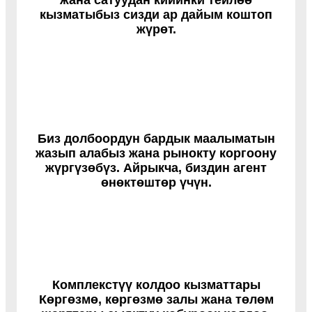
кызматыбыз сизди ар дайым коштоп
жүрөт.
Биз долбоордун бардык маалыматын
жазып алабыз жана рынокту коргоону
жүргүзөбүз. Айрыкча, биздин агент
өнөктөштөр үчүн.
Комплекстүү колдоо кызматтары
Көргөзмө, көргөзмө залы жана төлөм