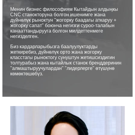
Менин бизнес философиям Кытайдын алдыңкы
CNC станокторуна болгон ишенимге жана
дүйнөлүк рыноктун "жогорку баадагы аткаруу +
жогорку сапат" боюнча негизги суроо-талабын
канааттандырууга болгон милдеттенмеге
негизделген.
Биз кардарларыбызга баалуулуктарды
жеткиребиз, дүйнөлүк орто жана жогорку
класстагы рыноктогу сунуштун жетишсиздигин
толтурабыз жана кытайлык станок бренддеринин
"алмаштыруучулардан" "лидерлерге" өтүшүнө
көмөктөшөбүз.