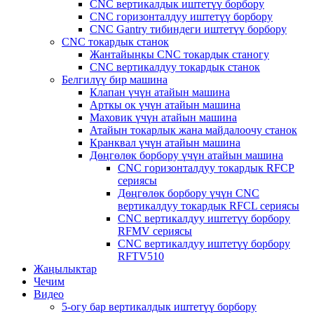
CNC вертикалдык иштетүү борбору
CNC горизонталдуу иштетүү борбору
CNC Gantry тибиндеги иштетүү борбору
CNC токардык станок
Жантайыңкы CNC токардык станогу
CNC вертикалдуу токардык станок
Белгилүү бир машина
Клапан үчүн атайын машина
Арткы ок үчүн атайын машина
Маховик үчүн атайын машина
Атайын токарлык жана майдалоочу станок
Кранквал үчүн атайын машина
Дөңгөлөк борбору үчүн атайын машина
CNC горизонталдуу токардык RFCP
сериясы
Дөңгөлөк борбору үчүн CNC
вертикалдуу токардык RFCL сериясы
CNC вертикалдуу иштетүү борбору
RFMV сериясы
CNC вертикалдуу иштетүү борбору
RFTV510
Жаңылыктар
Чечим
Видео
5-огу бар вертикалдык иштетүү борбору