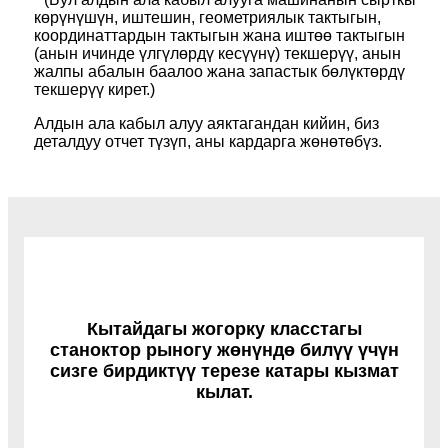
көрүнүшүн, иштешин, геометриялык тактыгын,
координаттардын тактыгын жана иштөө тактыгын
(анын ичинде үлгүлөрдү кесүүнү) текшерүү, анын
жалпы абалын баалоо жана запастык бөлүктөрдү
текшерүү кирет.)
Алдын ала кабыл алуу аяктагандан кийин, биз
деталдуу отчет түзүп, аны кардарга жөнөтөбүз.
Кытайдагы жогорку класстагы
станоктор рыногу жөнүндө билүү үчүн
сизге бирдиктүү терезе катары кызмат
кылат.