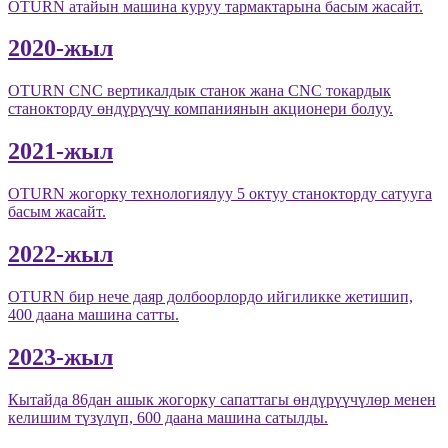
OTURN атайын машина куруу тармактарына басым жасайт.
2020-жыл
OTURN CNC вертикалдык станок жана CNC токардык
станокторду өндүрүүчү компаниянын акционери болуу.
2021-жыл
OTURN жогорку технологиялуу 5 октуу станокторду сатууга
басым жасайт.
2022-жыл
OTURN бир нече даяр долбоорлордо ийгиликке жетишип,
400 даана машина сатты.
2023-жыл
Кытайда 86дан ашык жогорку сапаттагы өндүрүүчүлөр менен
келишим түзүлүп, 600 даана машина сатылды.