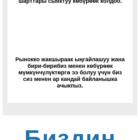
шарттары сыяктуу көбүрөөк колдоо.
Рынокко жакшыраак ыңгайлашуу жана
бири-бирибиз менен көбүрөөк
мүмкүнчүлүктөргө ээ болуу үчүн биз
сиз менен ар кандай байланышка
ачыкпыз.
Биздин