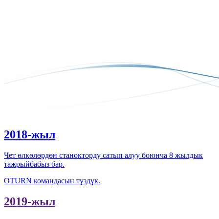
2018-жыл
Чет өлкөлөрдөн станокторду сатып алуу боюнча 8 жылдык
тажрыйбабыз бар.
OTURN командасын түздүк.
2019-жыл