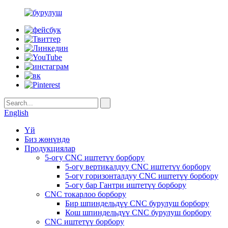
English
Үй
Биз жөнүндө
Продукциялар
5-огу CNC иштетүү борбору
5-огу вертикалдуу CNC иштетүү борбору
5-огу горизонталдуу CNC иштетүү борбору
5-огу бар Гантри иштетүү борбору
CNC токарлоо борбору
Бир шпиндельдүү CNC бурулуш борбору
Кош шпиндельдүү CNC бурулуш борбору
CNC иштетүү борбору