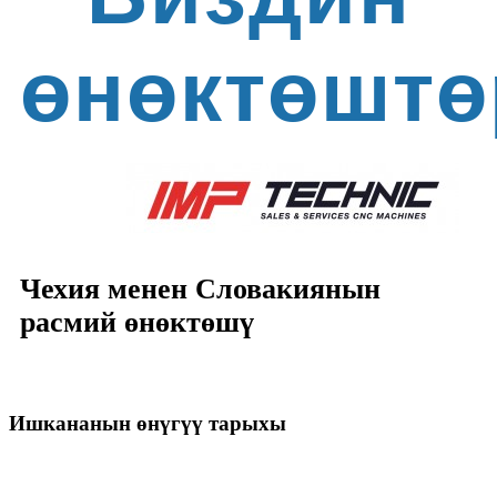
өнөктөштө
Чехия менен Словакиянын
расмий өнөктөшү
Ишкананын өнүгүү тарыхы