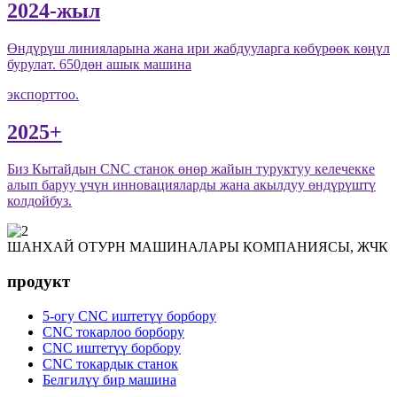
2024-жыл
Өндүрүш линияларына жана ири жабдууларга көбүрөөк көңүл
бурулат. 650дөн ашык машина
экспорттоо.
2025+
Биз Кытайдын CNC станок өнөр жайын туруктуу келечекке
алып баруу үчүн инновацияларды жана акылдуу өндүрүштү
колдойбуз.
ШАНХАЙ ОТУРН МАШИНАЛАРЫ КОМПАНИЯСЫ, ЖЧК
продукт
5-огу CNC иштетүү борбору
CNC токарлоо борбору
CNC иштетүү борбору
CNC токардык станок
Белгилүү бир машина