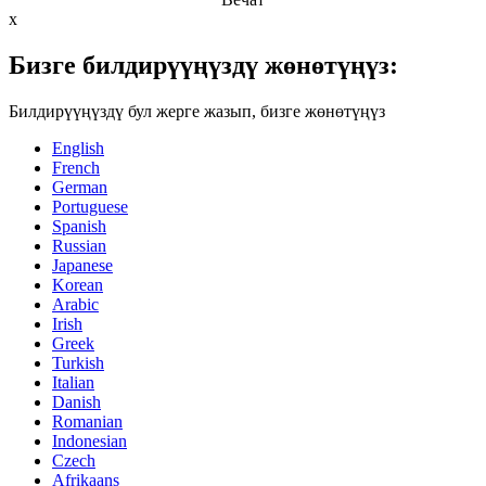
x
Бизге билдирүүңүздү жөнөтүңүз:
Билдирүүңүздү бул жерге жазып, бизге жөнөтүңүз
English
French
German
Portuguese
Spanish
Russian
Japanese
Korean
Arabic
Irish
Greek
Turkish
Italian
Danish
Romanian
Indonesian
Czech
Afrikaans