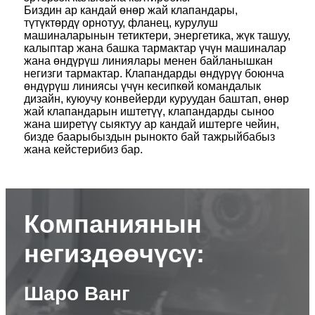
Биздин ар кандай өнөр жай клапандары,
түтүктөрдү орнотуу, фланец, курулуш
машиналарынын тетиктери, энергетика, жүк ташуу,
калыптар жана башка тармактар ​​үчүн машиналар
жана өндүрүш линиялары менен байланышкан
негизги тармактар. Клапандарды өндүрүү боюнча
өндүрүш линиясы үчүн кесипкөй командалык
дизайн, куюучу конвейерди куруудан баштап, өнөр
жай клапандарын иштетүү, клапандарды сыноо
жана ширетүү сыяктуу ар кандай иштерге чейин,
бизде баарыбыздын рынокто бай тажрыйбабыз
жана кейстерибиз бар.
Компаниянын
негиздөөчүсү:
Шаро Ванг