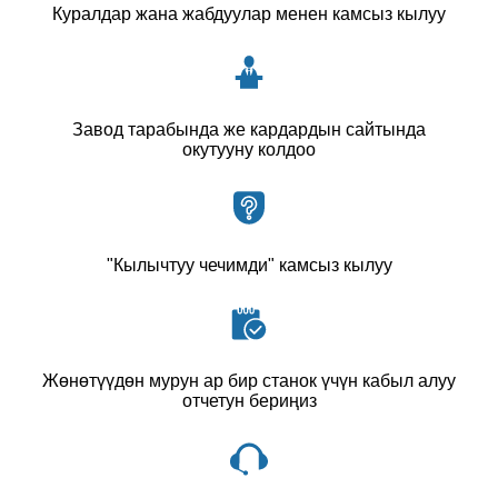
Куралдар жана жабдуулар менен камсыз кылуу
Завод тарабында же кардардын сайтында
окутууну колдоо
"Кылычтуу чечимди" камсыз кылуу
Жөнөтүүдөн мурун ар бир станок үчүн кабыл алуу
отчетун бериңиз