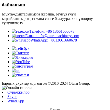
байланыш
Муктаждыктарыңызга жараша, өзүңүз үчүн
ыңгайлаштырыңыз жана сизге баалуураак өнүмдөрдү
сунуштаңыз.
Телефон: +86 13661660678
E-mail: info@oturnmachinery.com
WhatsApp: +8613661660678
Бардык укуктар корголгон ©2010-2024 Oturn Group.
Сурамжылоо
Skype
WhatsApp
Вечат