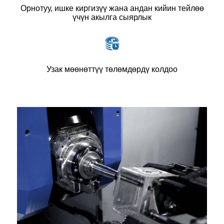
Орнотуу, ишке киргизүү жана андан кийин тейлөө
үчүн акылга сыярлык
Узак мөөнөттүү төлөмдөрдү колдоо