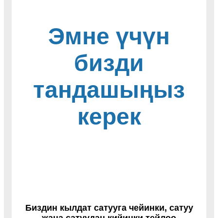
Эмне үчүн
бизди
тандашыңыз
керек
Биздин кылдат сатууга чейинки, сатуу
жана сатуудан кийинки тейлөө