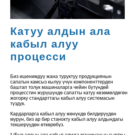
Катуу алдын ала
кабыл алуу
процесси
Биз ишенимдүү жана туруктуу продукциянын
сапатын камсыз кылуу үчүн компоненттерден
баштап толук машиналарга чейин бүтүндөй
процесстин жүрүшүндө сапатты катуу көзөмөлдөгөн
жогорку стандарттагы кабыл алуу системасын
түздүк.
Кардарларга кабыл алуу жөнүндө билдирүүдөн
мурун, биз ар бир станокту кабыл алуу алдындагы
текшерүүдөн өткөрөбүз.
* (Бул алдын ала кабыл алууга машинанын сырткы