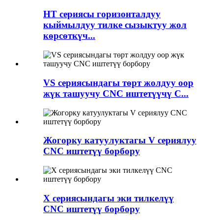
HT сериясы горизонталдуу
кыймылдуу тилке сызыктуу жол
көрсөткүч...
VS сериясындагы төрт жолдуу оор
жүк ташуучу CNC иштетүүчү C...
Жогорку катуулуктагы V сериялуу
CNC иштетүү борбору
X сериясындагы эки тилкелүү
CNC иштетүү борбору