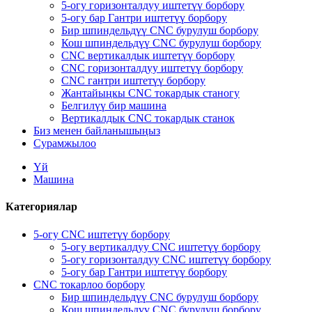
5-огу горизонталдуу иштетүү борбору
5-огу бар Гантри иштетүү борбору
Бир шпиндельдүү CNC бурулуш борбору
Кош шпиндельдүү CNC бурулуш борбору
CNC вертикалдык иштетүү борбору
CNC горизонталдуу иштетүү борбору
CNC гантри иштетүү борбору
Жантайыңкы CNC токардык станогу
Белгилүү бир машина
Вертикалдык CNC токардык станок
Биз менен байланышыңыз
Сурамжылоо
Үй
Машина
Категориялар
5-огу CNC иштетүү борбору
5-огу вертикалдуу CNC иштетүү борбору
5-огу горизонталдуу CNC иштетүү борбору
5-огу бар Гантри иштетүү борбору
CNC токарлоо борбору
Бир шпиндельдүү CNC бурулуш борбору
Кош шпиндельдүү CNC бурулуш борбору