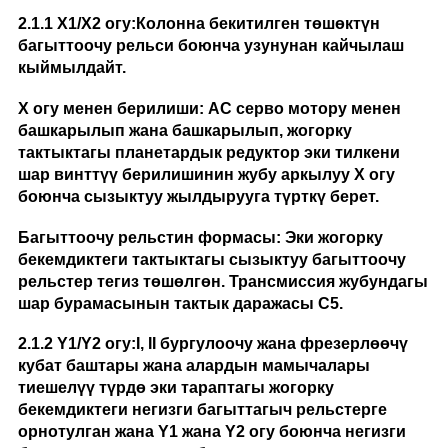
2.1
.1 X1/X2 огу:
Колонна бекитилген төшөктүн
багыттоочу рельси боюнча узунунан кайчылаш
кыймылдайт.
X огу менен берилиши: AC серво мотору менен
башкарылып жана башкарылып, жогорку
тактыктагы планетардык редуктор эки тилкени
шар винттүү берилишинин жубу аркылуу X огу
боюнча сызыктуу жылдырууга түрткү берет.
Багыттоочу рельстин формасы: Эки жогорку
бекемдиктеги тактыктагы сызыктуу багыттоочу
рельстер тегиз төшөлгөн. Трансмиссия жубундагы
шар бурамасынын тактык даражасы C5.
2.
1
.2 Y1/Y2 огу:
I, II бургулоочу жана фрезерлөөчү
кубат баштары жана алардын мамычалары
тиешелүү түрдө эки тараптагы жогорку
бекемдиктеги негизги багыттагыч рельстерге
орнотулган жана Y1 жана Y2 огу боюнча негизги