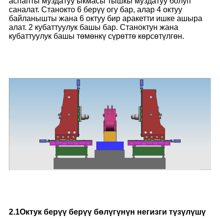
аспапты муздатуу ыкмасы тышкы муздатуу болуп
саналат. Станокто 6 берүү огу бар, алар 4 октуу
байланышты жана 6 октуу бир аракетти ишке ашыра
алат. 2 кубаттуулук башы бар. Станоктун жана
кубаттуулук башы төмөнкү сүрөттө көрсөтүлгөн.
2.
1
Октук берүү берүү бөлүгүнүн негизги түзүлүшү