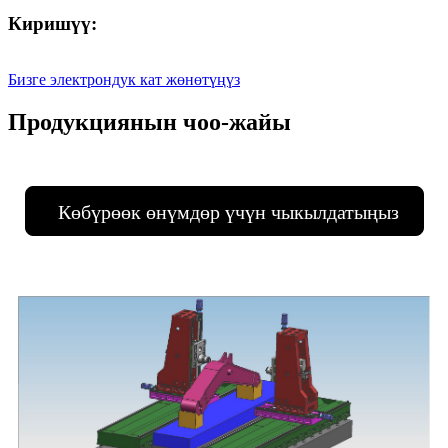
Киришүү:
Бизге электрондук кат жөнөтүңүз
Продукциянын чоо-жайы
Көбүрөөк өнүмдөр үчүн чыкылдатыңыз