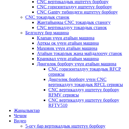
CNC вертикалдык иштетүү борбору
CNC горизонталдуу иштетүү борбору
CNC Gantry тибиндеги иштетүү борбору
CNC токардык станок
Жантайыңкы CNC токардык станогу
CNC вертикалдуу токардык станок
Белгилүү бир машина
Клапан үчүн атайын машина
Арткы ок үчүн атайын машина
Маховик үчүн атайын машина
Атайын токарлык жана майдалоочу станок
Кранквал үчүн атайын машина
Дөңгөлөк борбору үчүн атайын машина
CNC горизонталдуу токардык RFCP
сериясы
Дөңгөлөк борбору үчүн CNC
вертикалдуу токардык RFCL сериясы
CNC вертикалдуу иштетүү борбору
RFMV сериясы
CNC вертикалдуу иштетүү борбору
RFTV510
Жаңылыктар
Чечим
Видео
5-огу бар вертикалдык иштетүү борбору