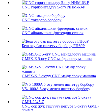
CNC горизонталдуу 5-огу NHM-63-P
CNC токарлоо борбору
CNC айкалышкан фрезердик станок
Беш огу бар иштетүү борбору FH60P
GM5X-E 5-огу CNC майдалоочу машина
GM5X-N 5 октуу CNC майдалоочу машина
V5-1000A 5-огу менен иштетүү борбору
CNC оор жүк ташуучу көпүрө 5-октуу GMH-
2245-Z