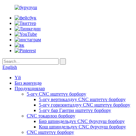
English
Үй
Биз жөнүндө
Продукциялар
5-огу CNC иштетүү борбору
5-огу вертикалдуу CNC иштетүү борбору
5-огу горизонталдуу CNC иштетүү борбору
5-огу бар Гантри иштетүү борбору
CNC токарлоо борбору
Бир шпиндельдүү CNC бурулуш борбору
Кош шпиндельдүү CNC бурулуш борбору
CNC иштетүү борбору