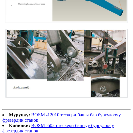
Мурунку:
BOSM -12010 тескери башы бар бургулоочу
фрезердик станок
Кийинки:
BOSM -6025 тескери баштуу бургулоочу
фрезердик станок