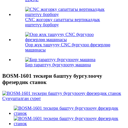
CNC жогорку сапаттагы вертикалдык
иштетүү борбору
Оор жүк ташуучу CNC бургулоо фрезерлөө
машинасы
Бир тараптуу бургулоочу машина
BOSM-1601 тескери баштуу бургулоочу
фрезердик станок