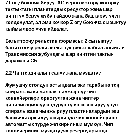
Z1 огу боюнча берүү: AC серво мотору жогорку
тактыктагы планетардык редуктор жана шар
винттүү берүү жубун айдоо жана башкаруу үчүн
колдонулат, ал эми кочкор Z огу боюнча сызыктуу
кыймылдоо үчүн айдалат.
Багыттоочу рельстин формасы: 2 сызыктуу
багыттоочу рельс конструкциясы кабыл алынган.
Трансмиссия жубундагы шар винттин тактык
даражасы C5.
2
.2 Чиптерди алып салуу жана муздатуу
Жумушчу столдун астындагы эки тарабына тең
спираль жана жалпак чынжырлуу чип
конвейерлери орнотулган жана чиптер
цивилизациялуу өндүрүштү ишке ашыруу үчүн
спираль жана чынжырлуу пластиналардын эки
баскычы аркылуу акырында чип конвейерине
автоматтык түрдө жеткирилиши мүмкүн. Чип
конвейеринин муздатуучу резервуарында