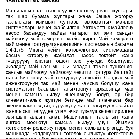
4
Автоматтык майлоо
Машинанын так сызыктуу жетектөөчү рельс жуптары,
так шар бурама жуптары жана башка жогорку
тактыктагы кыймыл жуптары автоматтык майлоо
системалары менен жабдылган. Автоматтык майлоочу
насос басымдуу майды чыгарат, ал эми сандык
майлоочу май камерасы майга кирет. Май камерасы
май менен толтурулгандан кийин, системанын басымы
1,4-1,75 Мпага чейин көтөрүлгөндө, системадагы
басым которгучу жабылат, насос токтойт жана
түшүрүүчү клапан ошол эле учурда бошотулат.
Жолдогу май басымы 0,2 Мпадан төмөн түшкөндө,
сандык майлоочу майлоочу чекитти толтура баштайт
жана бир жолу май толтурууну аяктайт. Сандык май
инжекторунун так май менен камсыз болушу жана
системанын басымын аныктоонун аркасында май
менен камсыз кылуу ишенимдүү болуп, ар бир
кинематикалык жуптун бетинде май пленкасы бар
экенин камсыздайт, сүрүлүүнү жана эскирүүнү азайтат
жана ысып кетүүдөн улам ички түзүлүшкө келтирилген
зыяндын алдын алат. Машинанын тактыгын жана
иштөө мөөнөтүн камсыз кылуу үчүн. Жылма
жетектөөчү рельс жуптары менен салыштырганда, бул
машинада колдонулган тоголок сызыктуу жетектөөчү