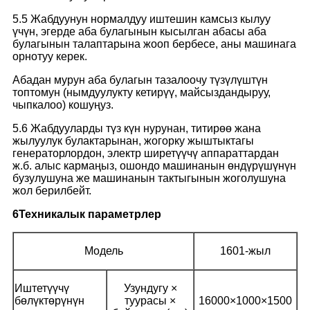
5.5 Жабдуунун нормалдуу иштешин камсыз кылуу
үчүн, эгерде аба булагынын кысылган абасы аба
булагынын талаптарына жооп бербесе, аны машинага
орнотуу керек.
Абадан мурун аба булагын тазалоочу түзүлүштүн
топтомун (нымдуулукту кетирүү, майсыздандыруу,
чыпкалоо) кошуңуз.
5.6 Жабдууларды түз күн нурунан, титирөө жана
жылуулук булактарынан, жогорку жыштыктагы
генераторлордон, электр ширетүүчү аппараттардан
ж.б. алыс кармаңыз, ошондо машинанын өндүрүшүнүн
бузулушуна же машинанын тактыгынын жоголушуна
жол берилбейт.
6
Техникалык параметрлер
Модель
1601-жыл
Иштетүүчү
Узундугу ×
бөлүктөрүнүн
туурасы ×
16000×1000×1500