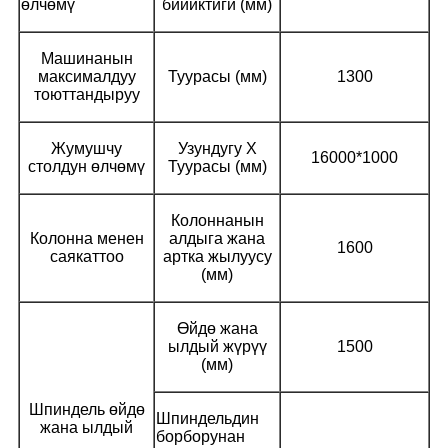
өлчөмү
бийиктиги (мм)
Машинанын
максималдуу
Туурасы (мм)
1300
тоюттандыруу
Жумушчу
Узундугу X
16000*1000
столдун өлчөмү
Туурасы (мм)
Колоннанын
Колонна менен
алдыга жана
1600
саякаттоо
артка жылуусу
(мм)
Өйдө жана
ылдый жүрүү
1500
(мм)
Шпиндель өйдө
Шпиндельдин
жана ылдый
борборунан