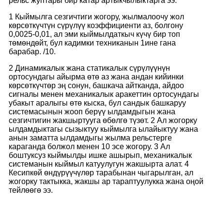
рельс жуптары бир катар артыкчылыктарга ээ:
1 Кыймылга сезгичтиги жогору, жылмалоочу жол
көрсөткүчтүн сүрүлүү коэффициенти аз, болгону
0,0025-0,01, ал эми кыймылдаткыч күчү бир топ
төмөндөйт, бул кадимки техниканын 1ине гана
барабар. /10.
2 Динамикалык жана статикалык сүрүлүүнүн
ортосундагы айырма өтө аз жана андан кийинки
көрсөткүчтөр эң сонун, башкача айтканда, айдоо
сигналы менен механикалык аракеттин ортосундагы
убакыт аралыгы өтө кыска, бул сандык башкаруу
системасынын жооп берүү ылдамдыгын жана
сезгичтигин жакшыртууга өбөлгө түзөт. 2 Ал жогорку
ылдамдыктагы сызыктуу кыймылга ылайыктуу жана
анын заматта ылдамдыгы жылма рельстерге
караганда болжол менен 10 эсе жогору. 3 Ал
боштуксуз кыймылды ишке ашырып, механикалык
системанын кыймыл катуулугун жакшырта алат. 4
Кесипкөй өндүрүүчүлөр тарабынан чыгарылган, ал
жогорку тактыкка, жакшы ар тараптуулукка жана оңой
тейлөөгө ээ.