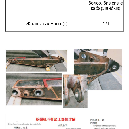
болсо, биз сизге
кабарлайбыз)
Жалпы салмагы (т)
72T