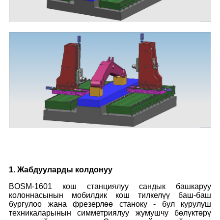
1. Жабдууларды колдонуу
BOSM-1601 кош станциялуу сандык башкаруу
колоннасынын мобилдик кош тилкелүү баш-баш
бургулоо жана фрезерлөө станоку - бул курулуш
техникаларынын симметриялуу жумушчу бөлүктөрү