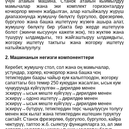
үчүн атайын машина. Станок атайын кыймылдуу
мамычалар жана эки комплект горизонталдуу
кочкорлор менен жабдылган, алар натыйжалуу жүрүш
диапазонунда жумушчу бөлүктү бургулоо, фрезерлөө,
бургулоо жана башка иштетүүнү жүзөгө ашыра алат,
жумушчу бөлүктү бир убакта бир жерде иштетүүгө
болот (экинчи кысуунун кажети жок), тез жүктөө жана
түшүрүү ылдамдыгы, тез жайгаштыруу ылдамдыгы,
жогорку иштетүү тактыгы жана жогорку иштетүү
натыйжалуулугу.
2. Машинанын негизги компоненттери
Керебет, жумушчу стол, сол жана оң мамычалар,
устундар, ээрлер, кочкорлор жана башка чоң
тетиктердин баары чайыр кум калыптоодон, жогорку
сапаттагы боз темир 250 куюудан жасалган, ысык кум
чуңкурунда күйгүзүлгөн→дирилдөө менен
эскирүү→ысык меште күйгүзүү→дирилдөө менен
эскирүү→одоно иштетүү→дирилдөө менен
эскирүү→ысык меште күйгүзүү→дирилдөө менен
эскирүү→бүтүрүү, тетиктердин терс чыңалуусун толугу
менен жок кылат жана тетиктердин иштешин туруктуу
сактайт. Станок фрезерлөө, бургулоо, бургулоо, кайра
чөктүрүү, таптоо ж.б. сыяктуу функцияларга ээ, ал эми