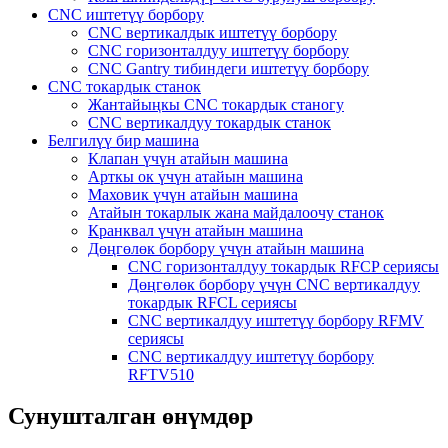
CNC иштетүү борбору
CNC вертикалдык иштетүү борбору
CNC горизонталдуу иштетүү борбору
CNC Gantry тибиндеги иштетүү борбору
CNC токардык станок
Жантайыңкы CNC токардык станогу
CNC вертикалдуу токардык станок
Белгилүү бир машина
Клапан үчүн атайын машина
Арткы ок үчүн атайын машина
Маховик үчүн атайын машина
Атайын токарлык жана майдалоочу станок
Кранквал үчүн атайын машина
Дөңгөлөк борбору үчүн атайын машина
CNC горизонталдуу токардык RFCP сериясы
Дөңгөлөк борбору үчүн CNC вертикалдуу
токардык RFCL сериясы
CNC вертикалдуу иштетүү борбору RFMV
сериясы
CNC вертикалдуу иштетүү борбору
RFTV510
Сунушталган өнүмдөр