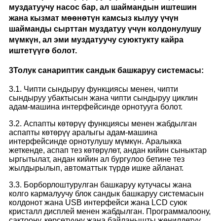
муздатуучу насос бар, ал шаймандын иштешин
жана кызмат мөөнөтүн камсыз кылуу үчүн
шайманды сырттан муздатуу үчүн колдонулушу
мүмкүн, ал эми муздатуучу суюктукту кайра
иштетүүгө болот.
3
Толук санариптик сандык башкаруу системасы:
3.1. Чипти сындыруу функциясы менен, чипти
сындыруу убактысын жана чипти сындыруу циклин
адам-машина интерфейсинде орнотууга болот.
3.2. Аспапты көтөрүү функциясы менен жабдылган
аспапты көтөрүү аралыгы адам-машина
интерфейсинде орнотулушу мүмкүн. Аралыкка
жеткенде, аспап тез көтөрүлөт, андан кийин сыныктар
ыргытылат, андан кийин ал бургулоо бетине тез
жылдырылып, автоматтык түрдө ишке айланат.
3.3. Борборлоштурулган башкаруу кутучасы жана
колго кармалуучу блок сандык башкаруу системасын
колдонот жана USB интерфейси жана LCD суюк
кристалл дисплей менен жабдылган. Программалоону,
сактоону, көрсөтүүнү жана байланышты жеңилдетүү