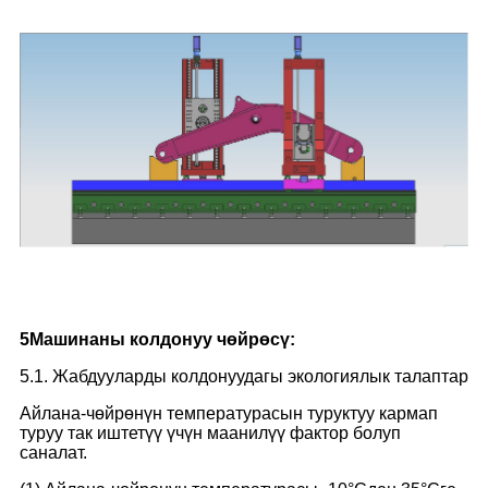
5
Машинаны колдонуу чөйрөсү:
5.1. Жабдууларды колдонуудагы экологиялык талаптар
Айлана-чөйрөнүн температурасын туруктуу кармап
туруу так иштетүү үчүн маанилүү фактор болуп
саналат.