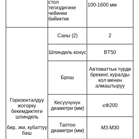
стол
100-1600 мм
тегиздигине
чейинки
бийиктик
Саны (2)
2
Шпиндель конус
BT50
Автоматтык түрдө
брекинг, куралды
Брош
кол менен
алмаштыруу
Горизонталдуу
Кесүүчүнүн
≤Φ200
жогорку
диаметри (мм)
бекемдиктеги
шпиндель
Таптоо
бир, эки, кубаттуу
M3-M30
диаметри (мм)
баш