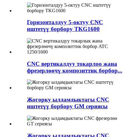
Горизонталдуу 5-октуу CNC
иштетүү борбору TKG1600
CNC вертикалдуу токарлоо жана
фрезерлөөчү композиттик борбор...
Жогорку ылдамдыктагы CNC
иштетүү борбору GM сериясы
Жогорку ылдамдыктагы CNC