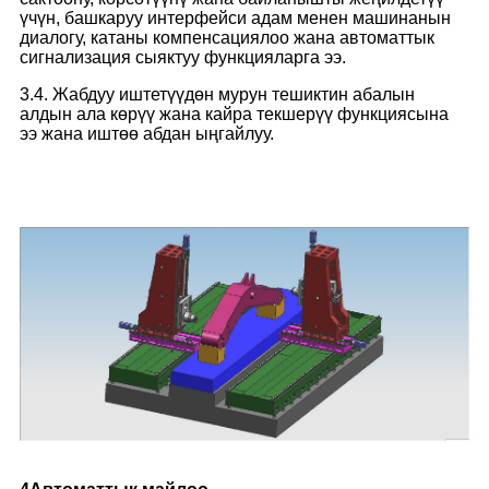
үчүн, башкаруу интерфейси адам менен машинанын
диалогу, катаны компенсациялоо жана автоматтык
сигнализация сыяктуу функцияларга ээ.
3.4. Жабдуу иштетүүдөн мурун тешиктин абалын
алдын ала көрүү жана кайра текшерүү функциясына
ээ жана иштөө абдан ыңгайлуу.