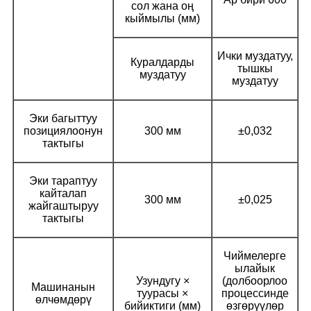
сол жана оң
кыймылы (мм)
Ички муздатуу,
Куралдарды
тышкы
муздатуу
муздатуу
Эки багыттуу
позициялоонун
300 мм
±0,032
тактыгы
Эки тараптуу
кайталап
300 мм
±0,025
жайгаштыруу
тактыгы
Чиймелерге
ылайык
Узундугу ×
(долбоорлоо
Машинанын
туурасы ×
процессинде
өлчөмдөрү
бийиктиги (мм)
өзгөрүүлөр