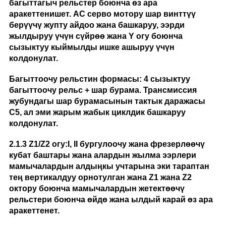
багыттагыч рельстер боюнча өз ара
аракеттенишет. AC серво мотору шар винттүү
берүүчү жупту айдоо жана башкаруу, ээрди
жылдыруу үчүн сүйрөө жана Y огу боюнча
сызыктуу кыймылды ишке ашыруу үчүн
колдонулат.
Багыттоочу рельстин формасы: 4 сызыктуу
багыттоочу рельс + шар бурама. Трансмиссия
жубундагы шар бурамасынын тактык даражасы
C5, ал эми жарым жабык циклдик башкаруу
колдонулат.
2.
1.
3 Z1/Z2 огу:
I, II бургулоочу жана фрезерлөөчү
кубат баштары жана алардын жылма ээрлери
мамычалардын алдыңкы учтарына эки тараптан
тең вертикалдуу орнотулган жана Z1 жана Z2
октору боюнча мамычалардын жетектөөчү
рельстери боюнча өйдө жана ылдый карай өз ара
аракеттенет.