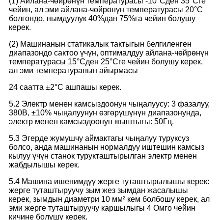
(1) Айлана-чөйрөнүн температурасы -10°Cден 35°Cге
чейин, ал эми айлана-чөйрөнүн температурасы 20°C
болгондо, нымдуулук 40%дан 75%га чейин болушу
керек.
(2) Машинанын статикалык тактыгын белгиленген
диапазондо сактоо үчүн, оптималдуу айлана-чөйрөнүн
температурасы 15°Cден 25°Cге чейин болушу керек,
ал эми температуранын айырмасы
24 саатта ±2°C ашпашы керек.
5.2 Электр менен камсыздоонун чыңалуусу: 3 фазалуу,
380В, ±10% чыңалуунун өзгөрүшүнүн диапазонунда,
электр менен камсыздоонун жыштыгы: 50Гц.
5.3 Эгерде жумушчу аймактагы чыңалуу туруксуз
болсо, анда машинанын нормалдуу иштешин камсыз
кылуу үчүн станок турукташтырылган электр менен
жабдылышы керек.
5.4 Машина ишенимдүү жерге туташтырылышы керек:
жерге туташтыруучу зым жез зымдан жасалышы
керек, зымдын диаметри 10 мм² кем болбошу керек, ал
эми жерге туташтыруучу каршылыгы 4 Омго чейин
кичине болушу керек.