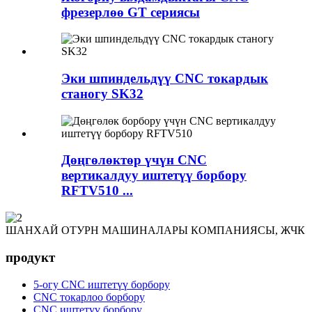
фрезерлөө GT сериясы
Эки шпиндельдүү CNC токардык
станогу SK32
Дөңгөлөктөр үчүн CNC
вертикалдуу иштетүү борбору
RFTV510 ...
ШАНХАЙ ОТУРН МАШИНАЛАРЫ КОМПАНИЯСЫ, ЖЧК
продукт
5-огу CNC иштетүү борбору
CNC токарлоо борбору
CNC иштетүү борбору