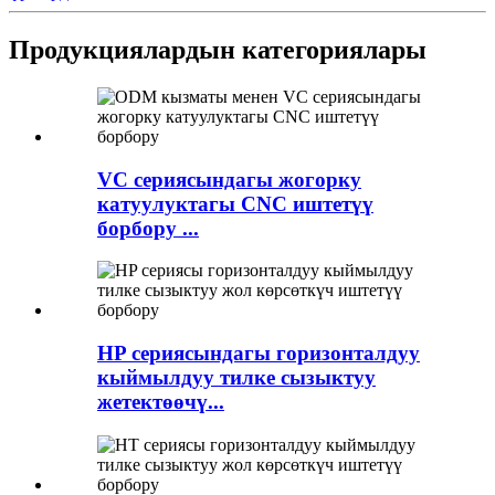
Продукциялардын категориялары
VC сериясындагы жогорку
катуулуктагы CNC иштетүү
борбору ...
HP сериясындагы горизонталдуу
кыймылдуу тилке сызыктуу
жетектөөчү...