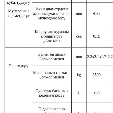
кубаттуулугу
Ички диаметрдеги
Мунаранын
аспап кармагычынын
mm
Ф
32
параметрлери
мүнөздөмөлөрү
Коңшулаш куралды
алмаштыруу
сек
0.15
убактысы
Ээленген аймак
mm
2.2x2.1x1.7
2.2
Болжол менен
Өлчөмдөрү
Машинанын салмагы
kg
3500
Болжол менен
Суюктук багынын
L
180
көлөмүн кесүү
Гидравликалык