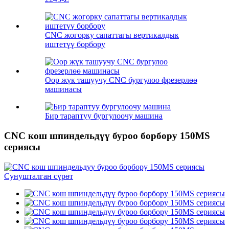
CNC жогорку сапаттагы вертикалдык
иштетүү борбору
Оор жүк ташуучу CNC бургулоо фрезерлөө
машинасы
Бир тараптуу бургулоочу машина
CNC кош шпиндельдүү буроо борбору 150MS
сериясы