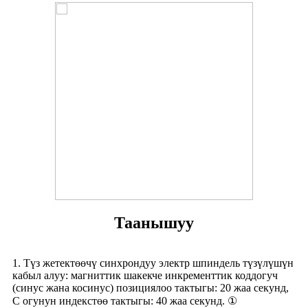
Таанышуу
1. Түз жетектөөчү синхрондуу электр шпиндель түзүлүшүн
кабыл алуу: магниттик шакекче инкременттик коддогуч
(синус жана косинус) позициялоо тактыгы: 20 жаа секунд,
С огунун индекстөө тактыгы: 40 жаа секунд. ①