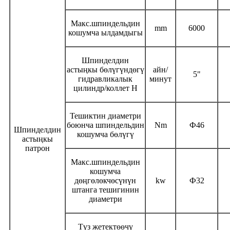
Макс.
шпиндельдин
mm
6000
кошумча ылдамдыгы
Шпинделдин
астыңкы бөлүгүндөгү
айн/
5"
гидравликалык
минут
цилиндр/коллет H
Тешиктин диаметри
боюнча шпиндельдин
Nm
Ф
46
Шпинделдин
кошумча бөлүгү
астыңкы
патрон
Макс.
шпиндельдин
кошумча
дөңгөлөкчөсүнүн
kw
Ф
32
штанга тешигинин
диаметри
Түз жетектөөчү