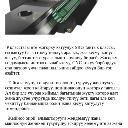
·P класстагы өтө жогорку катуулук SRG тактык классы,
сызыктуу багыттоочу нөлдүк аралык, жаа кесүү, конус
кесүү, беттик текстура салыштырмалуу бирдей. Жогорку
ылдамдыкта иштөөгө ылайыктуу, CNC токуу борбордук
станоктору үчүн талап кылынган айдоо күчүн бир топ
азайтат.
· Тайгалануунун ордуна тоголонот, сүрүлүү жоготуусу аз,
сезимтал жооп кайтаруу, позициялоонун жогорку тактыгы.
Ал бир эле учурда кыймыл багытында жүктү көтөрө алат
жана жүктөө учурунда жолдун тийүү бети дагы эле көп
чекиттүү байланышта болот жана кесүү катуулугу
төмөндөбөйт.
· Жыйноо оңой, алмаштырууга жөндөмдүү жана
майлоонун жөнөкөй түзүлүшү; эскирүү көлөмү өтө аз жана