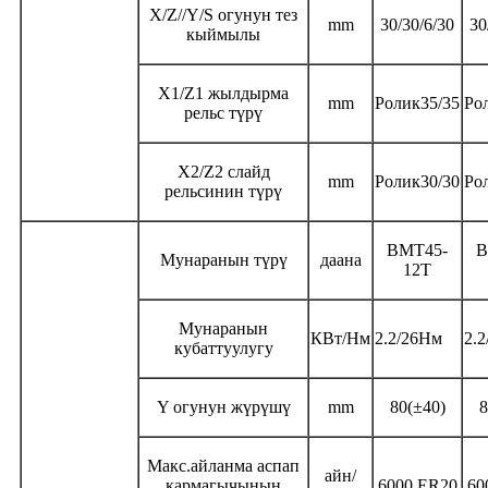
X/Z//Y/S огунун тез
mm
30/30/6/30
30
кыймылы
X1/Z1 жылдырма
mm
Ролик
35/35
Ро
рельс түрү
X2/Z2 слайд
mm
Ролик
30/30
Ро
рельсинин түрү
BMT45-
B
Мунаранын түрү
даана
12T
Мунаранын
КВт/Нм
2.2/26Нм
2.
кубаттуулугу
Y огунун жүрүшү
mm
80(
±40
)
8
Макс.
айланма аспап
айн/
кармагычынын
6000 ER20
60