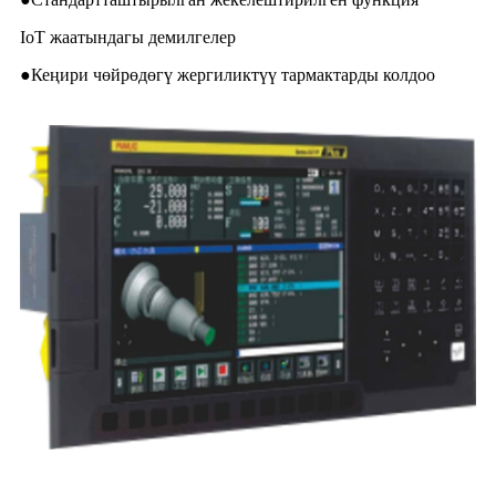
IoT жаатындагы демилгелер
●Кеңири чөйрөдөгү жергиликтүү тармактарды колдоо