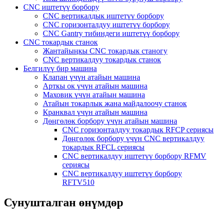
CNC иштетүү борбору
CNC вертикалдык иштетүү борбору
CNC горизонталдуу иштетүү борбору
CNC Gantry тибиндеги иштетүү борбору
CNC токардык станок
Жантайыңкы CNC токардык станогу
CNC вертикалдуу токардык станок
Белгилүү бир машина
Клапан үчүн атайын машина
Арткы ок үчүн атайын машина
Маховик үчүн атайын машина
Атайын токарлык жана майдалоочу станок
Кранквал үчүн атайын машина
Дөңгөлөк борбору үчүн атайын машина
CNC горизонталдуу токардык RFCP сериясы
Дөңгөлөк борбору үчүн CNC вертикалдуу
токардык RFCL сериясы
CNC вертикалдуу иштетүү борбору RFMV
сериясы
CNC вертикалдуу иштетүү борбору
RFTV510
Сунушталган өнүмдөр