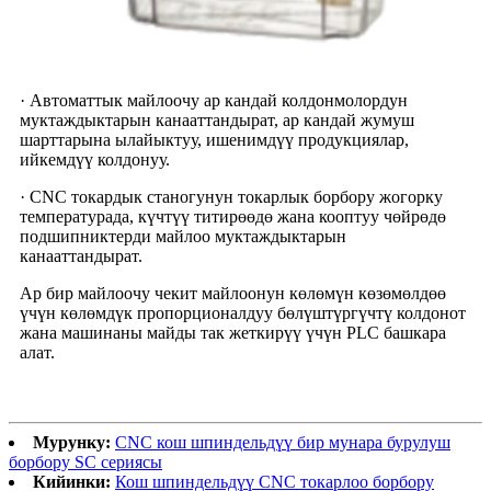
· Автоматтык майлоочу ар кандай колдонмолордун
муктаждыктарын канааттандырат, ар кандай жумуш
шарттарына ылайыктуу, ишенимдүү продукциялар,
ийкемдүү колдонуу.
· CNC токардык станогунун токарлык борбору жогорку
температурада, күчтүү титирөөдө жана кооптуу чөйрөдө
подшипниктерди майлоо муктаждыктарын
канааттандырат.
Ар бир майлоочу чекит майлоонун көлөмүн көзөмөлдөө
үчүн көлөмдүк пропорционалдуу бөлүштүргүчтү колдонот
жана машинаны майды так жеткирүү үчүн PLC башкара
алат.
Мурунку:
CNC кош шпиндельдүү бир мунара бурулуш
борбору SC сериясы
Кийинки:
Кош шпиндельдүү CNC токарлоо борбору