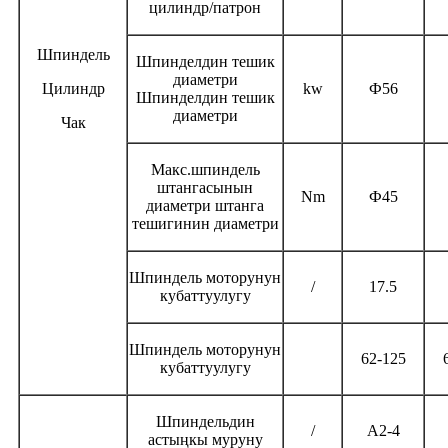
цилиндр/патрон
Шпиндель
Шпинделдин тешик
диаметри
Цилиндр
kw
Ф56
Шпинделдин тешик
диаметри
Чак
Макс.
шпиндель
штангасынын
Nm
Ф45
диаметри штанга
тешигинин диаметри
Шпиндель моторунун
/
17.5
кубаттуулугу
Шпиндель моторунун
62-125
кубаттуулугу
Шпиндельдин
/
A2-4
астыңкы муруну