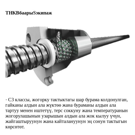
THK
B
баары
S
экипаж
· C3 классы, жогорку тактыктагы шар бурама колдонулган,
гайканы алдын ала жүктөө жана бураманы алдын ала
тартуу менен иштетүү, терс соккуну жана температуранын
жогорулашынын узарышын алдын ала жок кылуу үчүн,
жайгаштыруунун жана кайталануунун эң сонун тактыгын
көрсөтөт.