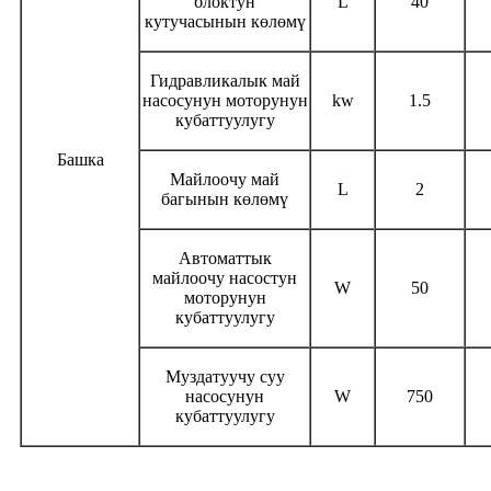
блоктун
L
40
кутучасынын көлөмү
Гидравликалык май
насосунун моторунун
kw
1.5
кубаттуулугу
Башка
Майлоочу май
L
2
багынын көлөмү
Автоматтык
майлоочу насостун
W
50
моторунун
кубаттуулугу
Муздатуучу суу
насосунун
W
750
кубаттуулугу