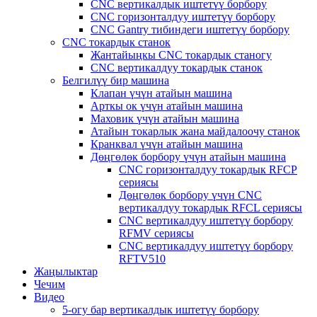
CNC вертикалдык иштетүү борбору
CNC горизонталдуу иштетүү борбору
CNC Gantry тибиндеги иштетүү борбору
CNC токардык станок
Жантайыңкы CNC токардык станогу
CNC вертикалдуу токардык станок
Белгилүү бир машина
Клапан үчүн атайын машина
Арткы ок үчүн атайын машина
Маховик үчүн атайын машина
Атайын токарлык жана майдалоочу станок
Кранквал үчүн атайын машина
Дөңгөлөк борбору үчүн атайын машина
CNC горизонталдуу токардык RFCP
сериясы
Дөңгөлөк борбору үчүн CNC
вертикалдуу токардык RFCL сериясы
CNC вертикалдуу иштетүү борбору
RFMV сериясы
CNC вертикалдуу иштетүү борбору
RFTV510
Жаңылыктар
Чечим
Видео
5-огу бар вертикалдык иштетүү борбору