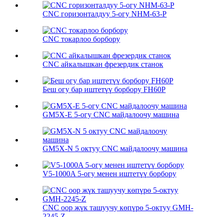
CNC горизонталдуу 5-огу NHM-63-P
CNC токарлоо борбору
CNC айкалышкан фрезердик станок
Беш огу бар иштетүү борбору FH60P
GM5X-E 5-огу CNC майдалоочу машина
GM5X-N 5 октуу CNC майдалоочу машина
V5-1000A 5-огу менен иштетүү борбору
CNC оор жүк ташуучу көпүрө 5-октуу GMH-
2245-Z