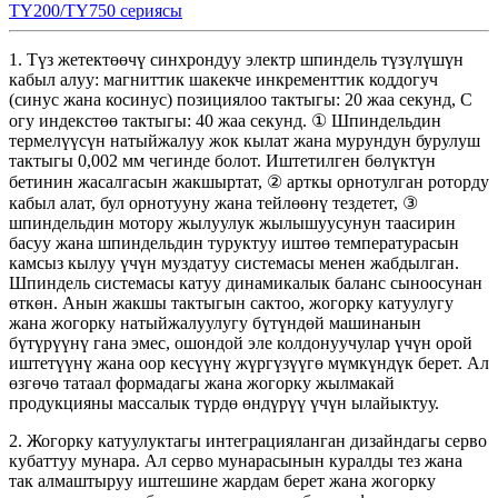
TY200/TY750 сериясы
1. Түз жетектөөчү синхрондуу электр шпиндель түзүлүшүн
кабыл алуу: магниттик шакекче инкременттик коддогуч
(синус жана косинус) позициялоо тактыгы: 20 жаа секунд, С
огу индекстөө тактыгы: 40 жаа секунд. ① Шпиндельдин
термелүүсүн натыйжалуу жок кылат жана мурундун бурулуш
тактыгы 0,002 мм чегинде болот. Иштетилген бөлүктүн
бетинин жасалгасын жакшыртат, ② арткы орнотулган роторду
кабыл алат, бул орнотууну жана тейлөөнү тездетет, ③
шпиндельдин мотору жылуулук жылышуусунун таасирин
басуу жана шпиндельдин туруктуу иштөө температурасын
камсыз кылуу үчүн муздатуу системасы менен жабдылган.
Шпиндель системасы катуу динамикалык баланс сыноосунан
өткөн. Анын жакшы тактыгын сактоо, жогорку катуулугу
жана жогорку натыйжалуулугу бүтүндөй машинанын
бүтүрүүнү гана эмес, ошондой эле колдонуучулар үчүн орой
иштетүүнү жана оор кесүүнү жүргүзүүгө мүмкүндүк берет. Ал
өзгөчө татаал формадагы жана жогорку жылмакай
продукцияны массалык түрдө өндүрүү үчүн ылайыктуу.
2. Жогорку катуулуктагы интеграцияланган дизайндагы серво
кубаттуу мунара. Ал серво мунарасынын куралды тез жана
так алмаштыруу иштешине жардам берет жана жогорку