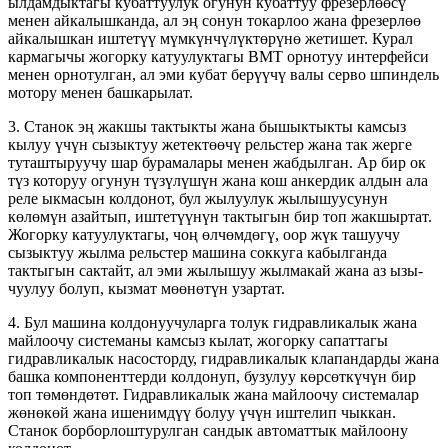
ылдамдыктагы кубаттуулук огунун кубаттуу фрезерлөөсү
менен айкалышканда, ал эң сонун токарлоо жана фрезерлөө
айкалышкан иштетүү мүмкүнчүлүктөрүнө жетишет. Курал
кармагычы жогорку катуулуктагы BMT орнотуу интерфейси
менен орнотулган, ал эми кубат берүүчү валы серво шпиндель
мотору менен башкарылат.
3. Станок эң жакшы тактыкты жана бышыктыкты камсыз
кылуу үчүн сызыктуу жетектөөчү рельстер жана так жерге
туташтыруучу шар бурамалары менен жабдылган. Ар бир ок
түз которуу огунун түзүлүшүн жана кош анкердик алдын ала
реле ыкмасын колдонот, бул жылуулук жылышуусунун
көлөмүн азайтып, иштетүүнүн тактыгын бир топ жакшыртат.
Жогорку катуулуктагы, чоң өлчөмдөгү, оор жүк ташуучу
сызыктуу жылма рельстер машина соккуга кабылганда
тактыгын сактайт, ал эми жылышуу жылмакай жана аз ызы-
чуулуу болуп, кызмат мөөнөтүн узартат.
4. Бул машина колдонуучуларга толук гидравликалык жана
майлоочу системаны камсыз кылат, жогорку сапаттагы
гидравликалык насосторду, гидравликалык клапандарды жана
башка компоненттерди колдонуп, бузулуу көрсөткүчүн бир
топ төмөндөтөт. Гидравликалык жана майлоочу системалар
жөнөкөй жана ишенимдүү болуу үчүн иштелип чыккан.
Станок борборлоштурулган сандык автоматтык майлоону