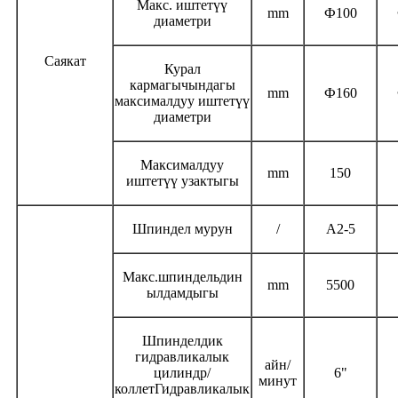
Макс. иштетүү
mm
Ф100
диаметри
Саякат
Курал
кармагычындагы
mm
Ф160
максималдуу иштетүү
диаметри
Максималдуу
mm
150
иштетүү узактыгы
Шпиндел мурун
/
A2-5
Макс.
шпиндельдин
mm
5500
ылдамдыгы
Шпинделдик
гидравликалык
айн/
цилиндр/
6"
минут
коллетГидравликалык