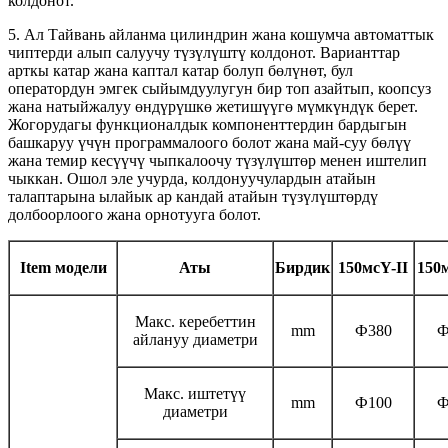
колдонот.
5. Ал Тайвань айланма цилиндрин жана кошумча автоматтык
чиптерди алып салуучу түзүлүштү колдонот. Варианттар
арткы катар жана каптал катар болуп бөлүнөт, бул
оператордун эмгек сыйымдуулугун бир топ азайтып, коопсуз
жана натыйжалуу өндүрүшкө жетишүүгө мүмкүндүк берет.
Жогорудагы функционалдык компоненттердин бардыгын
башкаруу үчүн программалоого болот жана май-суу бөлүү
жана темир кесүүчү чыпкалоочу түзүлүштөр менен иштелип
чыккан. Ошол эле учурда, колдонуучулардын атайын
талаптарына ылайык ар кандай атайын түзүлүштөрдү
долбоорлоого жана орнотууга болот.
I
tem модели
Аты
Бирдик
150мс
Y
-II
150
Макс. керебеттин
mm
Ф380
Ф
айлануу диаметри
Макс. иштетүү
mm
Ф100
Ф
диаметри