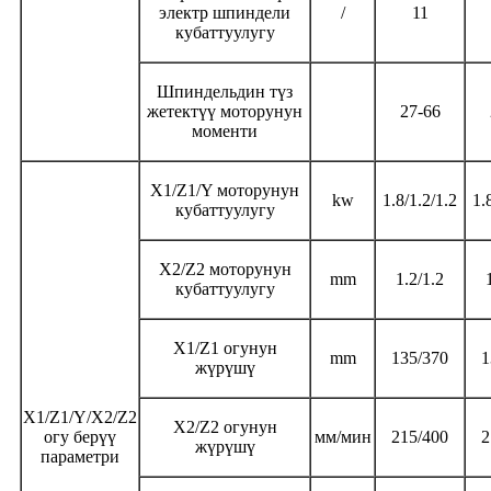
электр шпиндели
/
11
кубаттуулугу
Шпиндельдин түз
жетектүү моторунун
27-66
моменти
X1/Z1/Y моторунун
kw
1.8/1.2/1.2
1.
кубаттуулугу
X2/Z2 моторунун
mm
1.2/1.2
кубаттуулугу
X1/Z1 огунун
mm
135/370
1
жүрүшү
X1/Z1/Y/X2/Z2
X2/Z2 огунун
огу берүү
мм/мин
215/400
2
жүрүшү
параметри