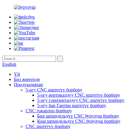
English
Үй
Биз жөнүндө
Продукциялар
5-огу CNC иштетүү борбору
5-огу вертикалдуу CNC иштетүү борбору
5-огу горизонталдуу CNC иштетүү борбору
5-огу бар Гантри иштетүү борбору
CNC токарлоо борбору
Бир шпиндельдүү CNC бурулуш борбору
Кош шпиндельдүү CNC бурулуш борбору
CNC иштетүү борбору