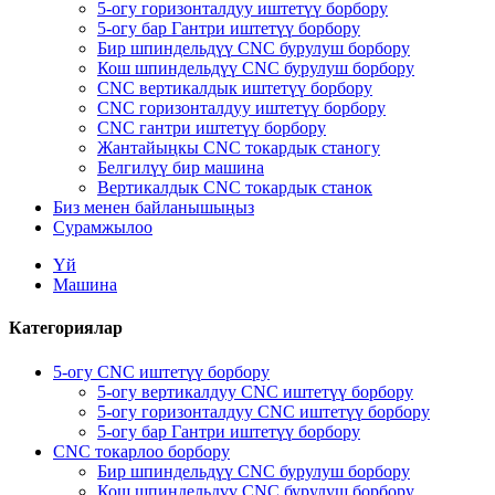
5-огу горизонталдуу иштетүү борбору
5-огу бар Гантри иштетүү борбору
Бир шпиндельдүү CNC бурулуш борбору
Кош шпиндельдүү CNC бурулуш борбору
CNC вертикалдык иштетүү борбору
CNC горизонталдуу иштетүү борбору
CNC гантри иштетүү борбору
Жантайыңкы CNC токардык станогу
Белгилүү бир машина
Вертикалдык CNC токардык станок
Биз менен байланышыңыз
Сурамжылоо
Үй
Машина
Категориялар
5-огу CNC иштетүү борбору
5-огу вертикалдуу CNC иштетүү борбору
5-огу горизонталдуу CNC иштетүү борбору
5-огу бар Гантри иштетүү борбору
CNC токарлоо борбору
Бир шпиндельдүү CNC бурулуш борбору
Кош шпиндельдүү CNC бурулуш борбору