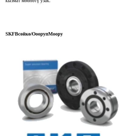
кызмат мөөнөтү узак.
SKF
B
сөйкө/
O
ооруп
M
оору