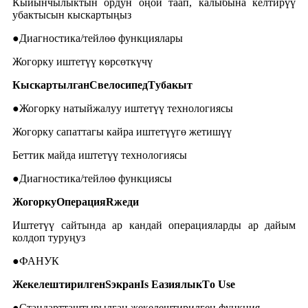
Кыйынчылыктын ордун оңой таап, калыбына келтирүү
убактысын кыскартыңыз
●Диагностика/тейлөө функциялары
Жогорку иштетүү көрсөткүчү
Кыскартылган
C
велосипед
T
убакыт
●Жогорку натыйжалуу иштетүү технологиясы
Жогорку сапаттагы кайра иштетүүгө жетишүү
Беттик майда иштетүү технологиясы
●Диагностика/тейлөө функциясы
Жогорку
O
перация
R
жеди
Иштетүү сайтында ар кандай операцияларды ар дайым
колдоп туруңуз
●ФАНУК
Жекелештирилген
S
экран
I
s
E
азиялык
T
o
U
se
●Стандартташтырылган жекелештирилген функция