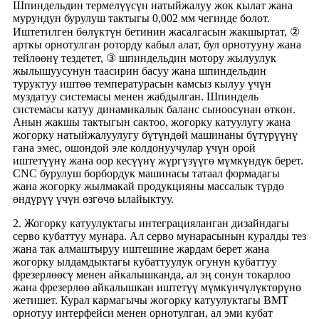
Шпиндельдин термелүүсүн натыйжалуу жок кылат жана
мурундун бурулуш тактыгы 0,002 мм чегинде болот.
Иштетилген бөлүктүн бетинин жасалгасын жакшыртат, ②
арткы орнотулган роторду кабыл алат, бул орнотууну жана
тейлөөнү тездетет, ③ шпиндельдин мотору жылуулук
жылышуусунун таасирин басуу жана шпиндельдин
туруктуу иштөө температурасын камсыз кылуу үчүн
муздатуу системасы менен жабдылган. Шпиндель
системасы катуу динамикалык баланс сыноосунан өткөн.
Анын жакшы тактыгын сактоо, жогорку катуулугу жана
жогорку натыйжалуулугу бүтүндөй машинаны бүтүрүүнү
гана эмес, ошондой эле колдонуучулар үчүн орой
иштетүүнү жана оор кесүүнү жүргүзүүгө мүмкүндүк берет.
CNC бурулуш борбордук машинасы татаал формадагы
жана жогорку жылмакай продукцияны массалык түрдө
өндүрүү үчүн өзгөчө ылайыктуу.
2. Жогорку катуулуктагы интеграцияланган дизайндагы
серво кубаттуу мунара. Ал серво мунарасынын куралды тез
жана так алмаштыруу иштешине жардам берет жана
жогорку ылдамдыктагы кубаттуулук огунун кубаттуу
фрезерлөөсү менен айкалышканда, ал эң сонун токарлоо
жана фрезерлөө айкалышкан иштетүү мүмкүнчүлүктөрүнө
жетишет. Курал кармагычы жогорку катуулуктагы BMT
орнотуу интерфейси менен орнотулган, ал эми кубат