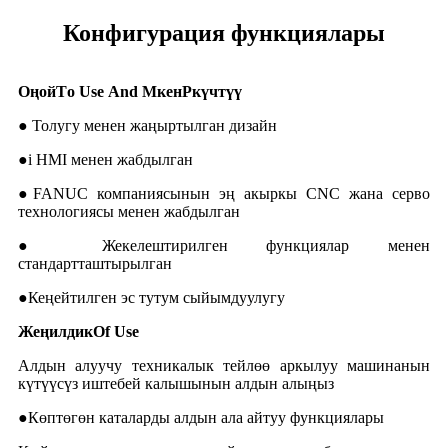
Конфигурация функциялары
Оңой
T
o
U
se
A
nd
M
кен
P
күчтүү
● Толугу менен жаңыртылган дизайн
●i HMI менен жабдылган
●FANUC компаниясынын эң акыркы CNC жана серво
технологиясы менен жабдылган
● Жекелештирилген функциялар менен
стандартташтырылган
●
Кеңейтилген эс тутум сыйымдуулугу
Жеңилдик
O
f
U
se
Алдын алуучу техникалык тейлөө аркылуу машинанын
күтүүсүз иштебей калышынын алдын алыңыз
●Көптөгөн каталарды алдын ала айтуу функциялары