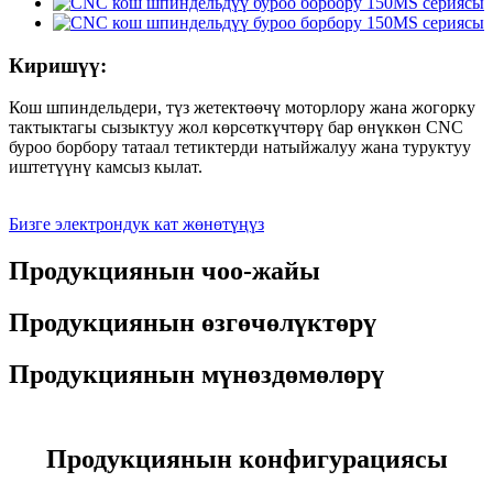
Киришүү:
Кош шпиндельдери, түз жетектөөчү моторлору жана жогорку
тактыктагы сызыктуу жол көрсөткүчтөрү бар өнүккөн CNC
буроо борбору татаал тетиктерди натыйжалуу жана туруктуу
иштетүүнү камсыз кылат.
Бизге электрондук кат жөнөтүңүз
Продукциянын чоо-жайы
Продукциянын өзгөчөлүктөрү
Продукциянын мүнөздөмөлөрү
Продукциянын конфигурациясы