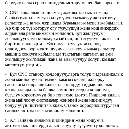
берүүчү валы серво шпиндель мотору менен башкарылат.
3. CNC токарлык станоку эң жакшы тактыкты жана
бышыктыкты камсыз кылуу үчүн сызыктуу жетектөөчү
рельстер жана так жер шары бурамалары менен жабдылган.
Ар бир ок түз которуу огу түзүлүшүн жана кош анкердик
алдын ала реле ыкмасын колдонот, бул жылуулук
жылышуусунун көлөмүн азайтып, иштетүүнүн тактыгын
бир топ жакшыртат. Жогорку катуулуктагы, чоң
өлчөмдөгү, оор жүк ташуучу сызыктуу жылма рельстер
машина соккуга кабылганда тактыгын сактайт, ал эми
жылышуу жылмакай жана аз ызы-чуулуу болуп, кызмат
мөөнөтүн узартат.
4. Бул CNC станоку колдонуучуларга толук гидравликалык
жана майлоочу системаны камсыз кылат, жогорку
сапаттагы гидравликалык насосторду, гидравликалык
клапандарды жана башка компоненттерди колдонуп,
бузулуу көрсөткүчүн бир топ төмөндөтөт. Гидравликалык
жана майлоочу системалар жөнөкөй жана ишенимдүү
болуу үчүн иштелип чыккан. Станок борборлоштурулган
сандык автоматтык майлоону колдонот.
5. Ал Тайвань айланма цилиндрин жана кошумча
автоматтык чиптерди алып салуучу түзүлүштү колдонот.