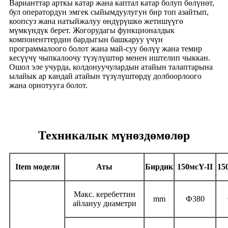
Варианттар арткы катар жана каптал катар болуп бөлүнөт,
бул оператордун эмгек сыйымдуулугун бир топ азайтып,
коопсуз жана натыйжалуу өндүрүшкө жетишүүгө
мүмкүндүк берет. Жогорудагы функционалдык
компоненттердин бардыгын башкаруу үчүн
программалоого болот жана май-суу бөлүү жана темир
кесүүчү чыпкалоочу түзүлүштөр менен иштелип чыккан.
Ошол эле учурда, колдонуучулардын атайын талаптарына
ылайык ар кандай атайын түзүлүштөрдү долбоорлоого
жана орнотууга болот.
Техникалык мүнөздөмөлөр
I
tem модели
Аты
Бирдик
150мс
Y
-II
15
Макс. керебеттин
mm
Ф380
айлануу диаметри