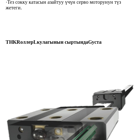
·Тез сокку катасын азайтуу үчүн серво моторунун түз
жетеги.
THK
R
оллер
L
кулагынын сыртында
G
уста