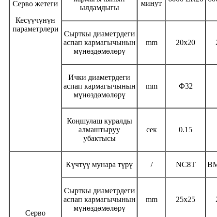
минут
Серво жетеги
ылдамдыгы
Кесүүчүнүн
параметрлери
Сырткы диаметрдеги
аспап кармагычынын
mm
20x20
мүнөздөмөлөрү
Ички диаметрдеги
аспап кармагычынын
mm
Ф32
мүнөздөмөлөрү
Коңшулаш куралды
алмаштыруу
сек
0.15
убактысы
Күчтүү мунара түрү
/
NC8T
BM
Сырткы диаметрдеги
аспап кармагычынын
mm
25x25
мүнөздөмөлөрү
Серво