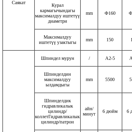
Саякат
Курал
кармагычындагы
mm
Ф160
Ф
максималдуу иштетүү
диаметри
Максималдуу
mm
150
иштетүү узактыгы
Шпиндел мурун
/
A2-5
A
Шпинделдин
максималдуу
mm
5500
5
ылдамдыгы
Шпинделдик
гидравликалык
айн/
цилиндр/
6 дюйм
6 
минут
коллетГидравликалык
цилиндр/патрон