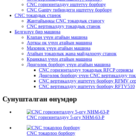
CNC горизонталдуу иштетүү борбору
CNC Gantry тибиндеги иштетүү борбору
CNC токардык станок
Жантайыңкы CNC токардык станогу
CNC вертикалдуу токардык станок
Белгилүү бир машина
Клапан үчүн атайын машина
Арткы ок үчүн атайын машина
Маховик үчүн атайын машина
Атайын токарлык жана майдалоочу станок
Кранквал үчүн атайын машина
Дөңгөлөк борбору үчүн атайын машина
CNC горизонталдуу токардык RFCP сериясы
Дөңгөлөк борбору үчүн CNC вертикалдуу то
CNC вертикалдуу иштетүү борбору RFMV се
CNC вертикалдуу иштетүү борбору RFTV510
Сунушталган өнүмдөр
CNC горизонталдуу 5-огу NHM-63-P
CNC токарлоо борбору