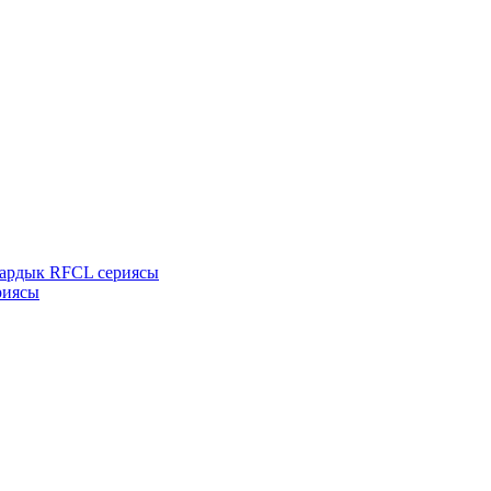
кардык RFCL сериясы
риясы