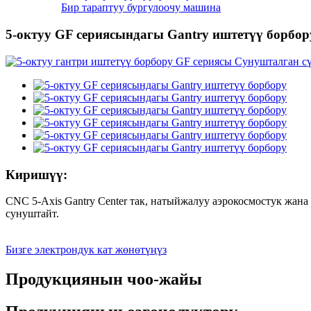
Бир тараптуу бургулоочу машина
5-октуу GF сериясындагы Gantry иштетүү борбор
Киришүү:
CNC 5-Axis Gantry Center так, натыйжалуу аэрокосмостук жан
сунуштайт.
Бизге электрондук кат жөнөтүңүз
Продукциянын чоо-жайы