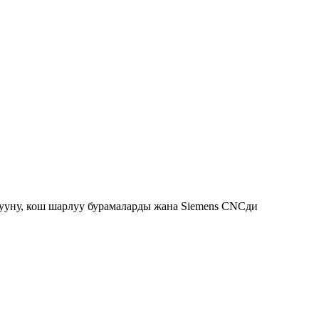
атууну, кош шарлуу бурамаларды жана Siemens CNCди