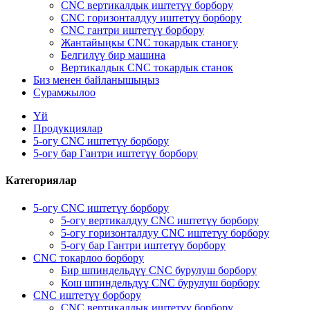
CNC вертикалдык иштетүү борбору
CNC горизонталдуу иштетүү борбору
CNC гантри иштетүү борбору
Жантайыңкы CNC токардык станогу
Белгилүү бир машина
Вертикалдык CNC токардык станок
Биз менен байланышыңыз
Сурамжылоо
Үй
Продукциялар
5-огу CNC иштетүү борбору
5-огу бар Гантри иштетүү борбору
Категориялар
5-огу CNC иштетүү борбору
5-огу вертикалдуу CNC иштетүү борбору
5-огу горизонталдуу CNC иштетүү борбору
5-огу бар Гантри иштетүү борбору
CNC токарлоо борбору
Бир шпиндельдүү CNC бурулуш борбору
Кош шпиндельдүү CNC бурулуш борбору
CNC иштетүү борбору
CNC вертикалдык иштетүү борбору