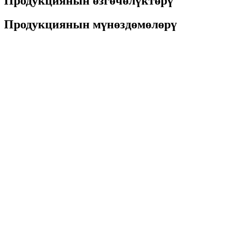
Продукциянын өзгөчөлүктөрү
Продукциянын мүнөздөмөлөрү