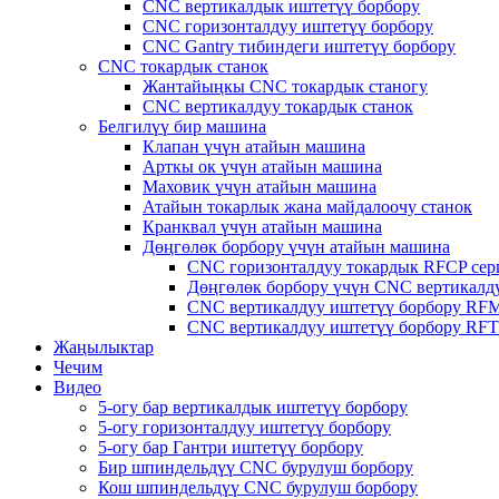
CNC вертикалдык иштетүү борбору
CNC горизонталдуу иштетүү борбору
CNC Gantry тибиндеги иштетүү борбору
CNC токардык станок
Жантайыңкы CNC токардык станогу
CNC вертикалдуу токардык станок
Белгилүү бир машина
Клапан үчүн атайын машина
Арткы ок үчүн атайын машина
Маховик үчүн атайын машина
Атайын токарлык жана майдалоочу станок
Кранквал үчүн атайын машина
Дөңгөлөк борбору үчүн атайын машина
CNC горизонталдуу токардык RFCP сер
Дөңгөлөк борбору үчүн CNC вертикалд
CNC вертикалдуу иштетүү борбору RF
CNC вертикалдуу иштетүү борбору RF
Жаңылыктар
Чечим
Видео
5-огу бар вертикалдык иштетүү борбору
5-огу горизонталдуу иштетүү борбору
5-огу бар Гантри иштетүү борбору
Бир шпиндельдүү CNC бурулуш борбору
Кош шпиндельдүү CNC бурулуш борбору