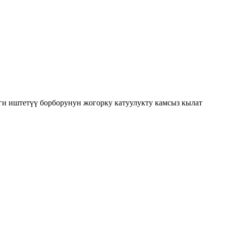
ги иштетүү борборунун жогорку катуулукту камсыз кылат