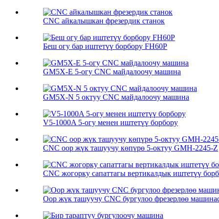
CNC айкалышкан фрезердик станок
Беш огу бар иштетүү борбору FH60P
GM5X-E 5-огу CNC майдалоочу машина
GM5X-N 5 октуу CNC майдалоочу машина
V5-1000A 5-огу менен иштетүү борбору
CNC оор жүк ташуучу көпүрө 5-октуу GMH-2245-Z
CNC жогорку сапаттагы вертикалдык иштетүү бор
Оор жүк ташуучу CNC бургулоо фрезерлөө машина