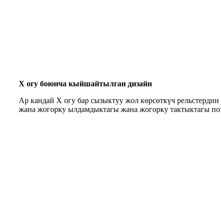
X огу боюнча кыйшайтылган дизайн
Ар кандай X огу бар сызыктуу жол көрсөткүч рельстердин
жана жогорку ылдамдыктагы жана жогорку тактыктагы по