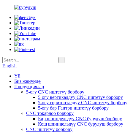
English
Үй
Биз жөнүндө
Продукциялар
5-огу CNC иштетүү борбору
5-огу вертикалдуу CNC иштетүү борбору
5-огу горизонталдуу CNC иштетүү борбору
5-огу бар Гантри иштетүү борбору
CNC токарлоо борбору
Бир шпиндельдүү CNC бурулуш борбору
Кош шпиндельдүү CNC бурулуш борбору
CNC иштетүү борбору