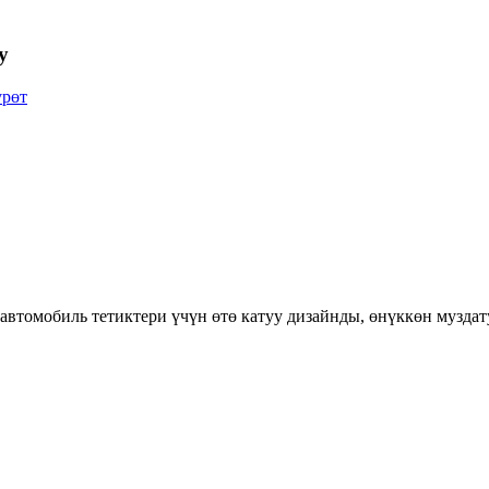
у
а автомобиль тетиктери үчүн өтө катуу дизайнды, өнүккөн музд