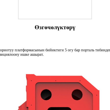
Өзгөчөлүктөрү
 орнотуу платформасынын бийиктиги 5 огу бар порталь тибинде
зициялоону ишке ашырат.