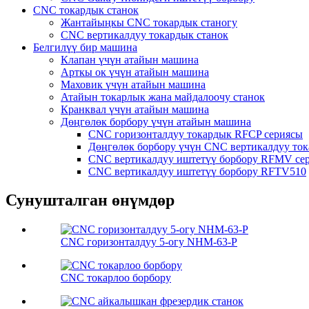
CNC токардык станок
Жантайыңкы CNC токардык станогу
CNC вертикалдуу токардык станок
Белгилүү бир машина
Клапан үчүн атайын машина
Арткы ок үчүн атайын машина
Маховик үчүн атайын машина
Атайын токарлык жана майдалоочу станок
Кранквал үчүн атайын машина
Дөңгөлөк борбору үчүн атайын машина
CNC горизонталдуу токардык RFCP сериясы
Дөңгөлөк борбору үчүн CNC вертикалдуу то
CNC вертикалдуу иштетүү борбору RFMV се
CNC вертикалдуу иштетүү борбору RFTV510
Сунушталган өнүмдөр
CNC горизонталдуу 5-огу NHM-63-P
CNC токарлоо борбору