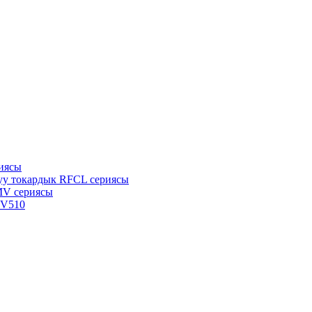
иясы
уу токардык RFCL сериясы
MV сериясы
TV510