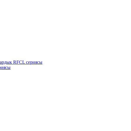
кардык RFCL сериясы
риясы