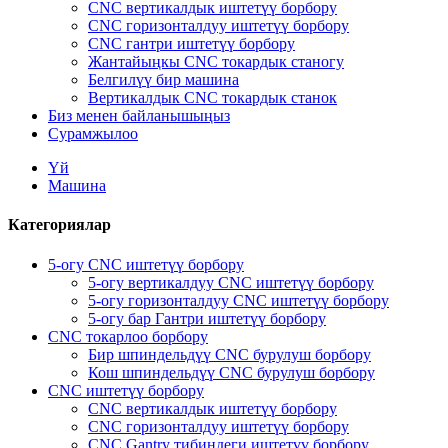
CNC вертикалдык иштетүү борбору
CNC горизонталдуу иштетүү борбору
CNC гантри иштетүү борбору
Жантайыңкы CNC токардык станогу
Белгилүү бир машина
Вертикалдык CNC токардык станок
Биз менен байланышыңыз
Сурамжылоо
Үй
Машина
Категориялар
5-огу CNC иштетүү борбору
5-огу вертикалдуу CNC иштетүү борбору
5-огу горизонталдуу CNC иштетүү борбору
5-огу бар Гантри иштетүү борбору
CNC токарлоо борбору
Бир шпиндельдүү CNC бурулуш борбору
Кош шпиндельдүү CNC бурулуш борбору
CNC иштетүү борбору
CNC вертикалдык иштетүү борбору
CNC горизонталдуу иштетүү борбору
CNC Gantry тибиндеги иштетүү борбору