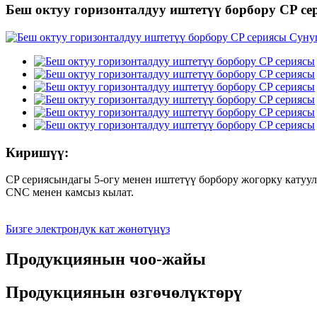
Беш октуу горизонталдуу иштетүү борбору CP се
Киришүү:
CP сериясындагы 5-огу менен иштетүү борбору жогорку катуу
CNC менен камсыз кылат.
Бизге электрондук кат жөнөтүңүз
Продукциянын чоо-жайы
Продукциянын өзгөчөлүктөрү