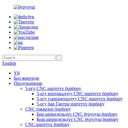
English
Үй
Биз жөнүндө
Продукциялар
5-огу CNC иштетүү борбору
5-огу вертикалдуу CNC иштетүү борбору
5-огу горизонталдуу CNC иштетүү борбору
5-огу бар Гантри иштетүү борбору
CNC токарлоо борбору
Бир шпиндельдүү CNC бурулуш борбору
Кош шпиндельдүү CNC бурулуш борбору
CNC иштетүү борбору