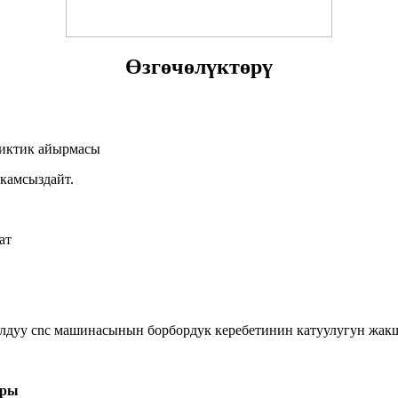
Өзгөчөлүктөрү
йиктик айырмасы
камсыздайт.
ат
алдуу cnc машинасынын борбордук керебетинин катуулугун жак
ары