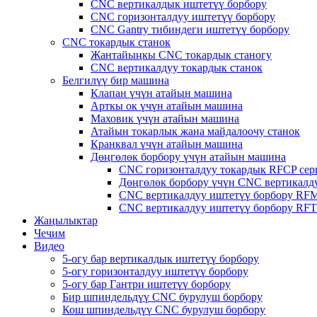
CNC вертикалдык иштетүү борбору
CNC горизонталдуу иштетүү борбору
CNC Gantry тибиндеги иштетүү борбору
CNC токардык станок
Жантайыңкы CNC токардык станогу
CNC вертикалдуу токардык станок
Белгилүү бир машина
Клапан үчүн атайын машина
Арткы ок үчүн атайын машина
Маховик үчүн атайын машина
Атайын токарлык жана майдалоочу станок
Кранквал үчүн атайын машина
Дөңгөлөк борбору үчүн атайын машина
CNC горизонталдуу токардык RFCP сер
Дөңгөлөк борбору үчүн CNC вертикалд
CNC вертикалдуу иштетүү борбору RF
CNC вертикалдуу иштетүү борбору RF
Жаңылыктар
Чечим
Видео
5-огу бар вертикалдык иштетүү борбору
5-огу горизонталдуу иштетүү борбору
5-огу бар Гантри иштетүү борбору
Бир шпиндельдүү CNC бурулуш борбору
Кош шпиндельдүү CNC бурулуш борбору