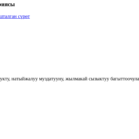
риясы
лукту, натыйжалуу муздатууну, жылмакай сызыктуу багыттоочул