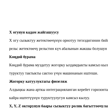
X огунун кадам жайгашуусу
X огу сызыктуу жетектөөчүнүн орнотуу тегиздигинин би
рельс жетектөөчү рельстин күч абалынын жакшы болушун 
Көңдөй бурама
Көңдөй бурама муздатуу жогорку ылдамдыкты камсыз кыл
туруктуу тактыкты сактоо үчүн машинанын иштеши.
Жогорку катуулуктагы фюзеляж
Алдыңкы жана арткы интеграцияланган керебет горизонт
кайра иштетүүнүн туруктуулугун камсыз кылуу.
X, Y, Z окторунун баары сызыктуу ролик багыттоочул