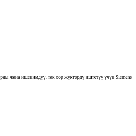
арды жана ишенимдүү, так оор жүктөрдү иштетүү үчүн Siemens