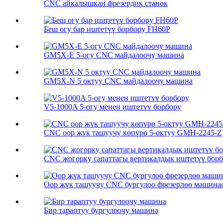
CNC айкалышкан фрезердик станок
Беш огу бар иштетүү борбору FH60P
GM5X-E 5-огу CNC майдалоочу машина
GM5X-N 5 октуу CNC майдалоочу машина
V5-1000A 5-огу менен иштетүү борбору
CNC оор жүк ташуучу көпүрө 5-октуу GMH-2245-Z
CNC жогорку сапаттагы вертикалдык иштетүү бор
Оор жүк ташуучу CNC бургулоо фрезерлөө машина
Бир тараптуу бургулоочу машина